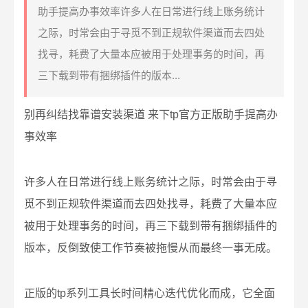
助手提高办事效率许多人在日常进行线上账务统计
之际，时常会由于寻觅不到正规软件渠道而去四处
找寻，耗费了大量本应被用于处理事务的时间，再
三下载到带有捆绑插件的版本...
别再纠结找靠谱安装渠道 来下tp官方正版助手提高办
事效率
许多人在日常进行线上账务统计之际，时常会由于寻
觅不到正规软件渠道而去四处找寻，耗费了大量本应
被用于处理事务的时间，再三下载到带有捆绑插件的
版本，反倒致使工作节奏被拖慢从而最终一事无成。
正版的tp系列工具长时间精心迭代优化而成，它全面