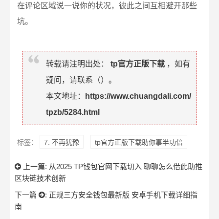
在评论区域说一说你的状况，彼此之间互相避开那些
坑。
转载请注明出处：
tp官方正版下载
，如有
疑问，请联系（
）。
本文地址：
https://www.chuangdali.com/
tpzb/5284.html
标签：
7. 不再犹豫
tp官方正版下载助你事半功倍
上一篇:
从2025 TP钱包官网下载切入 聊聊怎么借此助推
区块链技术创新
下一篇
:
正规三方安全钱包最新版 安卓手机下载详细指
南