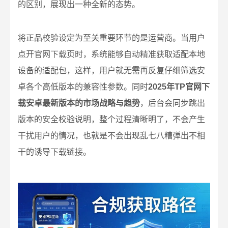
的区别，展现出一种全新的态势。
将正品校验设定为至关重要环节的是运营商。当用户
点开官网下载页时，系统能够自动精准获取适配本地
设备的适配包，这样，用户就无需再反复仔细筛选安
卓各个高低版本的兼容性参数。同时
2025年TP官网下
载安卓最新版本的市场战略与趋势
，后台会同步跳出
版本的安全校验说明，整个过程清晰明了，不会产生
干扰用户的情况，也就是不会出现乱七八糟弹出不相
干的诱导下载链接。