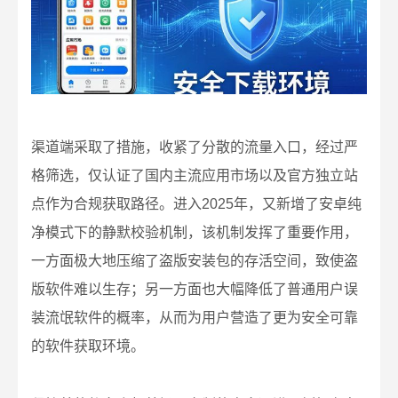
渠道端采取了措施，收紧了分散的流量入口，经过严
格筛选，仅认证了国内主流应用市场以及官方独立站
点作为合规获取路径。进入2025年，又新增了安卓纯
净模式下的静默校验机制，该机制发挥了重要作用，
一方面极大地压缩了盗版安装包的存活空间，致使盗
版软件难以生存；另一方面也大幅降低了普通用户误
装流氓软件的概率，从而为用户营造了更为安全可靠
的软件获取环境。