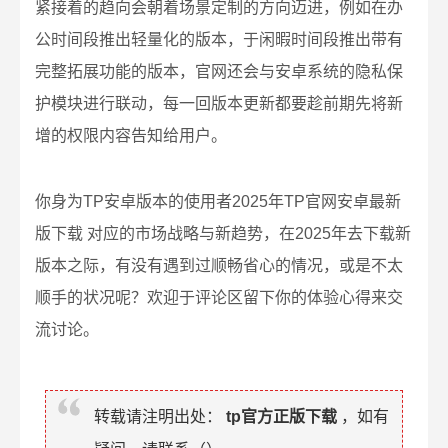
紧接着的趋向会朝着场景定制的方向迈进，例如在办
公时间段推出轻量化的版本，于闲暇时间段推出带有
完整拓展功能的版本，官网还会与安卓系统的隐私保
护模块进行联动，每一回版本更新都要趁前期先将新
增的权限内容告知给用户。
你身为TP安卓版本的使用者2025年TP官网安卓最新
版下载 对应的市场战略与新趋势，在2025年去下载新
版本之际，有没有遇到过顺畅省心的情况，或是不太
顺手的状况呢？欢迎于评论区留下你的体验心得来交
流讨论。
转载请注明出处：
tp官方正版下载
，如有