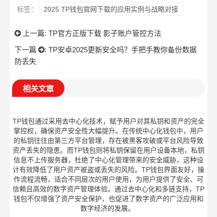
标签：
2025 TP钱包官网下载的应用实例与战略对接
上一篇:
TP官方正版下载 影子账户管控方法
下一篇
:
TP安卓2025更新安全吗？手把手教你备份数据
防丢失
相关文章
TP钱包通过采用去中心化技术，赋予用户对其私钥和资产的完全
掌控权，确保资产安全性大幅提升。在传统中心化钱包中，用户
的私钥往往由第三方平台管理，存在被黑客攻破或平台风险导致
资产丢失的隐患。而TP钱包则将私钥保留在用户设备本地，私钥
信息不上传服务器，杜绝了中心化管理带来的安全威胁，这种设
计有效降低了用户资产被盗或丢失的风险。TP钱包界面友好，操
作流程流畅，适合不同层次的用户使用，为用户提供了安全、可
信赖且高效的数字资产管理体验。通过去中心化和多链支持，TP
钱包不仅增强了资产安全保护，也促进了数字资产的广泛应用和
数字经济的发展。