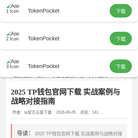
TokenPocket
下载
TokenPocket
下载
tp官方正版
TokenPocket
下载
当前位置：
首页
>
tp官方正版下载
> 文章正文
2025 TP钱包官网下载 实战案例与
战略对接指南
作者：tp官方正版下载
2026-06-05
浏览：141
导读：
2025 TP钱包官网下载 实战案例与战略对接