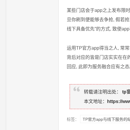
某些门店会于app之上发布限时
旦你刷到便能够去争抢, 假若
线下具备优先”的方式, 致使a
运用TP官方app得当之人, 
背后对应的皆是门店实实在在的
回应, 此即为服务融合应有之态
转载请注明出处：
t
本文地址：
https://w
标签：
TP官方app与线下服务的