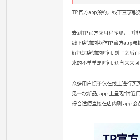
TP官方app预约，线下直享服
去到TP官方应用程序那儿, 
线下店铺的协作
TP官方app
好抵达店铺的时间, 到了之后直
来的不单单是时间, 还有来来
众多用户惯于仅在线上进行买买买
见一款新品, app 上呈现“附
得合适便直接在店内刷 app 