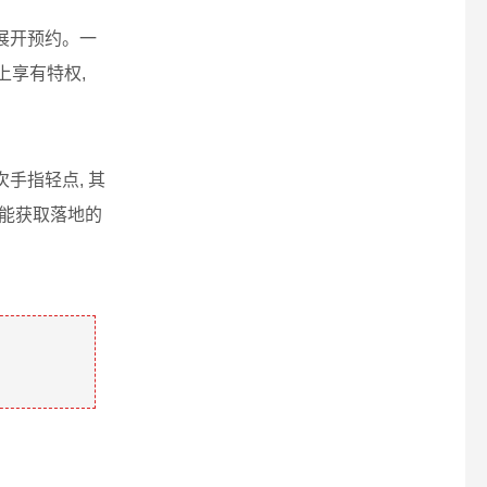
上展开预约。一
上享有特权,
手指轻点, 其
皆能获取落地的