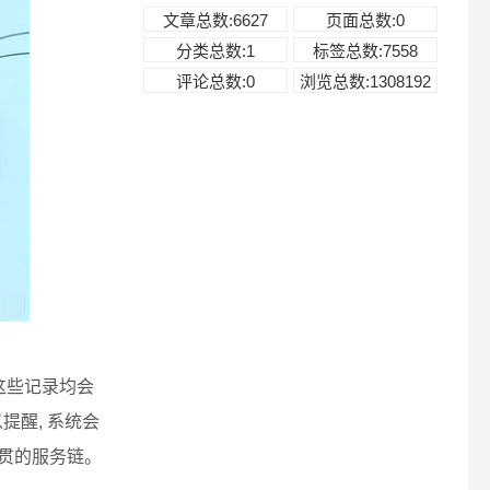
文章总数:6627
页面总数:0
分类总数:1
标签总数:7558
评论总数:0
浏览总数:1308192
 这些记录均会
提醒, 系统会
连贯的服务链。