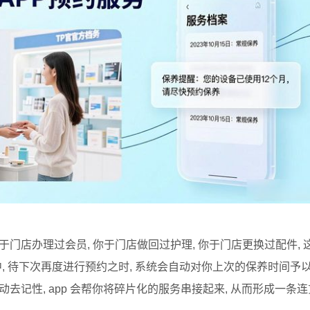
于门店办理过会员, 你于门店做回过护理, 你于门店更换过配件,
当中, 待下次再度进行预约之时, 系统会自动对你上次的保养时间予以
动去记性, app 会帮你将碎片化的服务串接起来, 从而形成一条