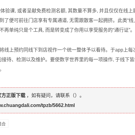
体验课, 或者呈献免费检测名额, 其数量不算多, 并且仅仅在线
抢到了便可前往门店享有专属通道, 无需跟散客一起拥挤。此类“线
pp不再单纯只是个工具, 而是转变成了你用以享受服务的“通行证”。
常常将线上预约同线下到店视作一个统一整体予以看待。于app上每次
接待、检测以及维护。要使数字世界里的每一项操作, 于线下
。
p官方正版下载
，如有疑问，请联系（
）。
ww.chuangdali.com/tpzb/5662.html
结合