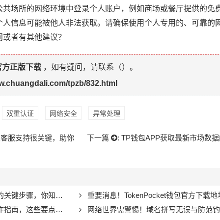
公共场所的网络环境中登录个人账户，例如商场或餐厅提供的免
个人信息可能被他人非法获取。请确保使用个人专用的、可靠的
问或者有其他建议？
p官方正版下载
，如有疑问，请联系（
）。
ww.chuangdali.com/tpzb/832.html
双重认证
网络安全
异常处理
及客服支持很关键，助你
下一篇
:
TP钱包APP获取最新市场数
键步骤，你知道几步？
重要消息！TokenPocket钱包官方下载地址更新原
南，这些要点要记牢
网络世界需警惕！域名拼写无误与防范钓鱼