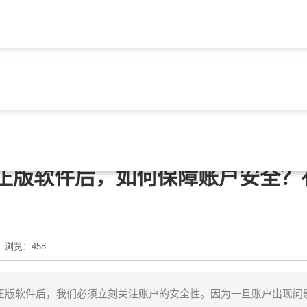
下载
> 文章正文
方正版软件后，如何保障账户安全？
浏览：458
方正版软件后，我们必须立刻关注账户的安全性。因为一旦账户出现问