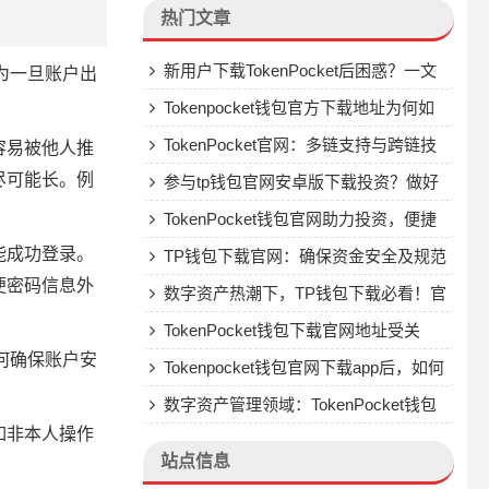
热门文章
新用户下载TokenPocket后困惑？一文
。因为一旦账户出
。
详解其使用方法
Tokenpocket钱包官方下载地址为何如
此关键？关乎安全与体验
TokenPocket官网：多链支持与跨链技
容易被他人推
尽可能长。例
术，简化加密货币钱包管理
参与tp钱包官网安卓版下载投资？做好
风险评估与知识储备很关键
TokenPocket钱包官网助力投资，便捷
能成功登录。
管理数字资产，这些技巧很关键
TP钱包下载官网：确保资金安全及规范
便密码信息外
下载的重要第一步？
数字资产热潮下，TP钱包下载必看！官
网路径与真伪判断要点
TokenPocket钱包下载官网地址受关
注，因何流行且持续发展？
Tokenpocket钱包官网下载app后，如何
选投资对象及优化投资组合？
数字资产管理领域：TokenPocket钱包
如非本人操作
功能全且界面优，谁能不爱？
站点信息