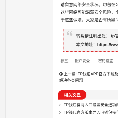
请留意
网络安全
状况。切勿在
这些网络可能潜藏安全风险，
于这些做法，大家是否有所疑
转载请注明出处：
t
本文地址：
https://w
标签：
账户安全
密码设置
上一篇:
TP钱包APP官方下载
解决各类问题
相关文章
TP钱包官网入口设置安全选项的关
TP钱包官方版本导入旧钱包操作指