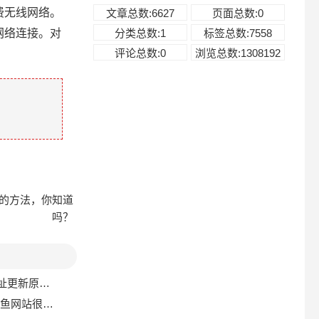
费无线网络。
文章总数:6627
页面总数:0
网络连接。对
分类总数:1
标签总数:7558
评论总数:0
浏览总数:1308192
据的方法，你知道
吗？
因及获取方式
网站很重要