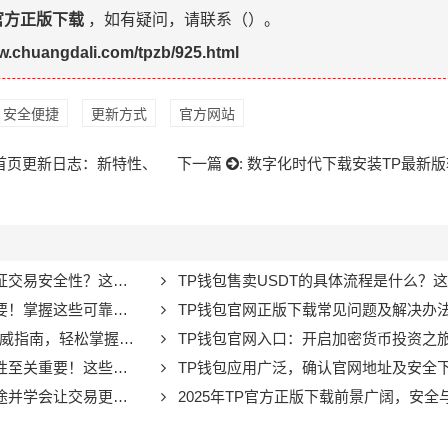
p官方正版下载
，如有疑问，请联系（
）。
ww.chuangdali.com/tpzb/925.html
安全便捷
更新方式
官方网站
包官网首页更新日志：新特性、
下一篇
:
数字化时代下载安装TP最新
全性？这些办法要牢记
TP钱包售卖USDT的具体流程是什么？这些步
些可靠办法避免财产损失
TP钱包官网正版下载常见问题及解决办法，你
威指南，轻松掌握操作方法
TP钱包官网入口：开启加密货币投资之旅的关键起点
重要！这些风险需警惕
TP钱包应用广泛，确认官网地址及安全下载方
并学会让交易更省事
2025年TP官方正版下载前景广阔，安全与便捷