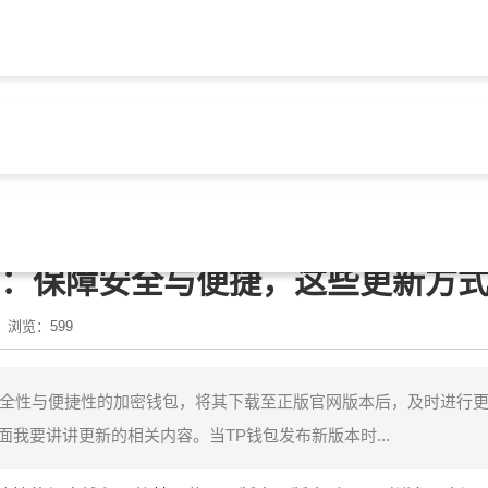
下载
> 文章正文
南：保障安全与便捷，这些更新方
浏览：599
安全性与便捷性的加密钱包，将其下载至正版官网版本后，及时进行
我要讲讲更新的相关内容。当TP钱包发布新版本时...