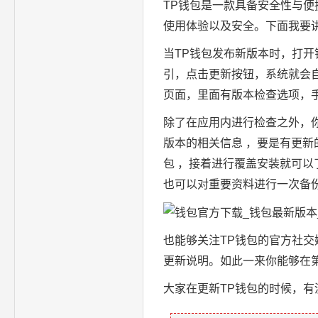
TP钱包
是一款具备安全性与便
使用体验以及安全。下面我要
当TP钱包发布新版本时，打
引，点击更新按钮，系统就会
页面，里面有版本检查选项，
除了在应用内进行检查之外，
版本的相关信息 ，要是有更新的情况
包 ，接着进行覆盖安装就可以
也可以对重要资料进行一次备份
也能够关注TP钱包的官方社
更新说明。如此一来你能够在
大家在更新TP钱包的时候，