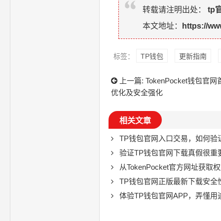
转载请注明出处：
t
本文地址：
https://w
标签：
TP钱包
更新指南
上一篇:
TokenPocket钱
优化及安全强化
相关文章
TP钱包官网入口交易，如何验证交易安
验证TP钱包官网下载真假很重要！掌握这
从TokenPocket官方网址获取权
TP钱包官网正版最新下载安全性至关
体验TP钱包官网APP，弄懂用途