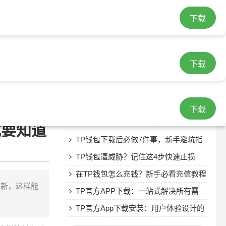
下载
最近发表
TP官网下载苹果版：用户最关心的几个
下载
问题
TP官网最新版下载：优势与体验的双重
升级
tp钱包安卓2025最新版官方下载指南
TP官网下载正版App，如何优化反馈机
下载
制？
TokenPocket安卓下载后，这几个实用
式要知道
资源别错过
TP钱包下载后必做7件事，新手避坑指
南
TP钱包遭威胁？记住这4步快速止损
在TP钱包怎么充钱？新手必看充值教程
更新，这样能
TP官方APP下载：一站式解决所有需
求，别再到处找入口了
TP官方App下载安装：用户体验设计的
5个关键点