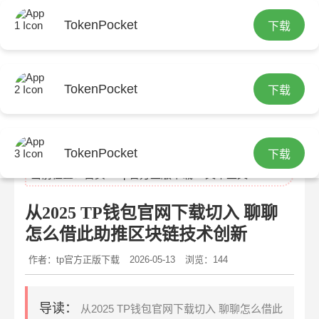
TokenPocket
下载
TokenPocket
下载
tp官方正版
TokenPocket
下载
当前位置：
首页
>
tp官方正版下载
> 文章正文
从2025 TP钱包官网下载切入 聊聊
怎么借此助推区块链技术创新
作者：tp官方正版下载
2026-05-13
浏览：144
导读：
从2025 TP钱包官网下载切入 聊聊怎么借此