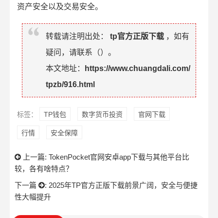
资产安全以及交易安全。
转载请注明出处：
tp官方正版下载
，如有
疑问，请联系（
）。
本文地址：
https://www.chuangdali.com/
tpzb/916.html
标签：
TP钱包
数字货币投资
官网下载
行情
安全保障
上一篇:
TokenPocket官网安卓app下载与其他平台比
较，各有啥特点？
下一篇
:
2025年TP官方正版下载前景广阔，安全与便捷
性大幅提升