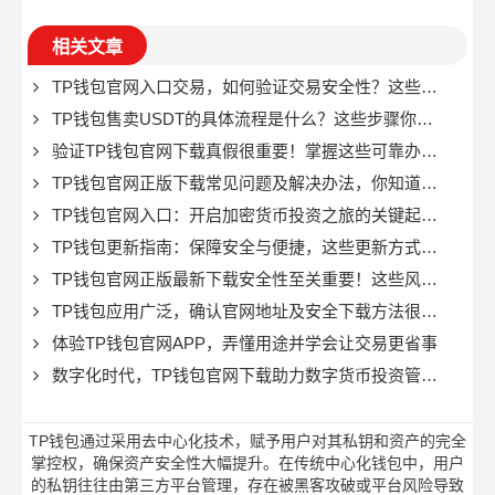
相关文章
TP钱包官网入口交易，如何验证交易安全性？这些办法要牢记
TP钱包售卖USDT的具体流程是什么？这些步骤你要知道
验证TP钱包官网下载真假很重要！掌握这些可靠办法避免财产损失
TP钱包官网正版下载常见问题及解决办法，你知道几个？
TP钱包官网入口：开启加密货币投资之旅的关键起点与安全保障
TP钱包更新指南：保障安全与便捷，这些更新方式要知道
TP钱包官网正版最新下载安全性至关重要！这些风险需警惕
TP钱包应用广泛，确认官网地址及安全下载方法很重要
体验TP钱包官网APP，弄懂用途并学会让交易更省事
数字化时代，TP钱包官网下载助力数字货币投资管理与交易
TP钱包通过采用去中心化技术，赋予用户对其私钥和资产的完全
掌控权，确保资产安全性大幅提升。在传统中心化钱包中，用户
的私钥往往由第三方平台管理，存在被黑客攻破或平台风险导致