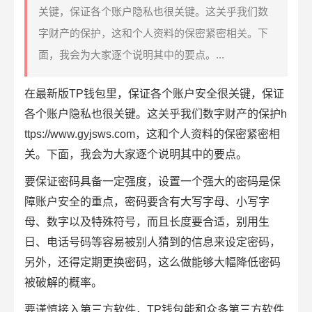
关键，保证各个账户隐私也很关键。这关乎我们数
字财产的保护，这和个人资料的保密紧密相关。下
面，我会为大家逐个说明其中的要点。...
在最新版
TP钱包
里，保证各个
账户安全
很关键，保证
各个账户隐私也很关键。这关乎我们数字财产的保护h
ttps://www.gyjsws.com，这和个人资料的保密紧密相
关。下面，我会为大家逐个说明其中的要点。
要保证密码具备一定强度，设置一个强大的密码是保
障账户安全的重点，密码要含有大写字母、小写字
母、数字以及特殊符号，而且长度要合适，别用生
日、电话号码等容易被别人猜到的信息来设定密码，
另外，还得定期更换密码，这么做能够大幅降低密码
被破解的概率。
要谨慎接入第三方软件，TP钱包能和众多第三方软件