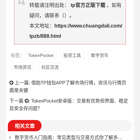
转载请注明出处：
tp官方正版下载
，如有
疑问，请联系（
）。
本文地址：
https://www.chuangdali.com/
tpzb/888.html
标签：
TokenPocket
投资工具
数字货币
市场资讯
社区交流
上一篇:
借助TP钱包APP了解市场行情，资讯与行情页
面是关键
下一篇
:
TokenPocket安卓版：交易有优势但界面、稳定
及安全存问题？
相关文章
数字货币入门指南：常见类型与交易方式你了解多少？