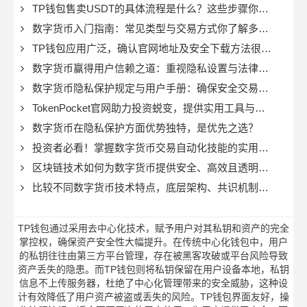
TP钱包售卖USDT的具体流程是什么？这些步骤你要知道
数字货币入门指南：常见类型与交易方式你了解多少？
TP钱包应用广泛，确认官网地址及安全下载方法很重要
数字货币赢得用户信赖之道：重视隐私设置与法律监管
数字货币隐私保护规定与用户手册：确保安全交易的关键
TokenPocket官网助力投资蜕变，提供实用工具与精准资讯
数字货币在隐私保护方面优势独特，是优先之选？
投资者必看！掌握数字货币交易自动化技能的实用方法
区块链技术如何为数字货币提供安全、高效且透明的运行环境？
比较不同数字货币技术特点，底层架构、共识机制等很关键
TP钱包通过采用去中心化技术，赋予用户对其私钥和资产的完全
掌控权，确保资产安全性大幅提升。在传统中心化钱包中，用户
的私钥往往由第三方平台管理，存在被黑客攻破或平台风险导致
资产丢失的隐患。而TP钱包则将私钥保留在用户设备本地，私钥
信息不上传服务器，杜绝了中心化管理带来的安全威胁，这种设
计有效降低了用户资产被盗或丢失的风险。TP钱包界面友好，操